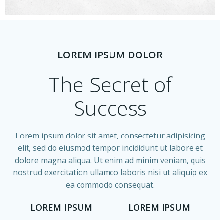
n
e
d
n
e
LOREM IPSUM DOLOR
t
v
The Secret of
u
Success
e
Lorem ipsum dolor sit amet, consectetur adipisicing
s
elit, sed do eiusmod tempor incididunt ut labore et
dolore magna aliqua. Ut enim ad minim veniam, quis
É
nostrud exercitation ullamco laboris nisi ut aliquip ex
v
ea commodo consequat.
LOREM IPSUM
LOREM IPSUM
è