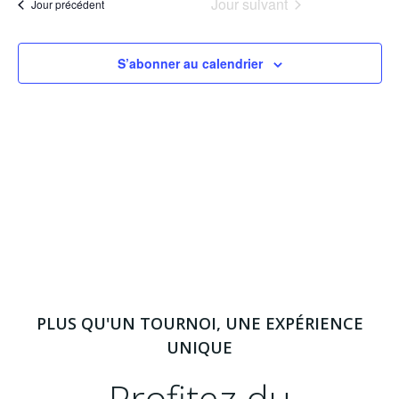
août
Jour suivant
Jour précédent
date.
v
c
2026
i
h
S’abonner au calendrier
g
e
a
r
t
c
i
h
o
e
n
e
PLUS QU'UN TOURNOI, UNE EXPÉRIENCE
d
UNIQUE
t
e
Profitez du