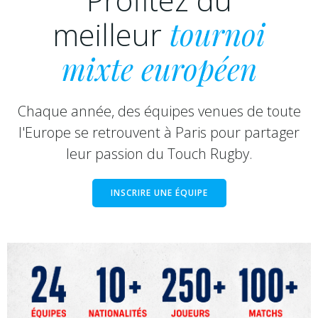
n
v
meilleur
tournoi
a
u
mixte européen
v
e
i
Chaque année, des équipes venues de toute
s
l'Europe se retrouvent à Paris pour partager
g
É
leur passion du Touch Rugby.
a
v
INSCRIRE UNE ÉQUIPE
è
t
n
i
e
o
m