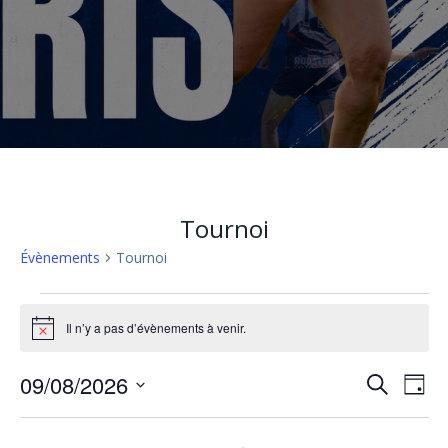
Tournoi
Évènements
Tournoi
Évènements
Il n’y a pas d’évènements à venir.
Notice
for
R
N
09/08/2026
Recherche
Jour
9
Sélectionnez
e
a
une